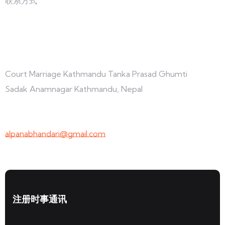
联系方式
与我们联系
Court Marriage Kathmandu Tanka Prasad Ghumti
Sadak Anamnagar Kathmandu, Nepal
+977-9847691209
alpanabhandari@gmail.com
注册时事通讯